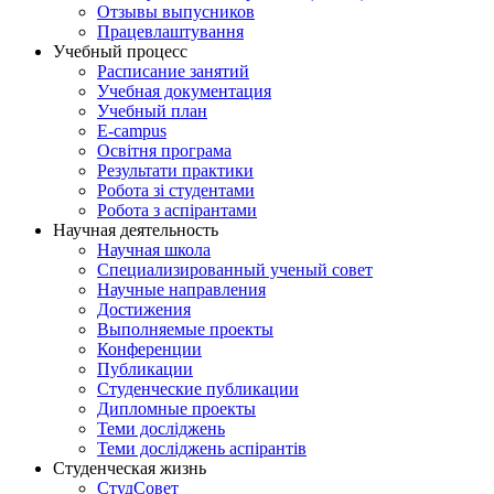
Отзывы выпусников
Працевлаштування
Учебный процесс
Расписание занятий
Учебная документация
Учебный план
E-campus
Освітня програма
Результати практики
Робота зі студентами
Робота з аспірантами
Научная деятельность
Научная школа
Специализированный ученый совет
Научные направления
Достижения
Выполняемые проекты
Конференции
Публикации
Студенческие публикации
Дипломные проекты
Теми досліджень
Теми досліджень аспірантів
Студенческая жизнь
СтудСовет