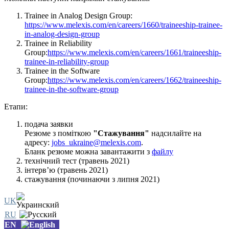
Trainee in Analog Design Group:
https://www.melexis.com/en/careers/1660/traineeship-trainee-
in-analog-design-group
Trainee in Reliability
Group:
https://www.melexis.com/en/careers/1661/traineeship-
trainee-in-reliability-group
Trainee in the Software
Group:
https://www.melexis.com/en/careers/1662/traineeship-
trainee-in-the-software-group
Етапи:
подача заявки
Резюме з поміткою
"Стажування"
надсилайте на
адресу:
jobs_ukraine@melexis.com
.
Бланк резюме можна завантажити з
файлу
технічний тест (травень 2021)
інтерв’ю (травень 2021)
стажування (починаючи з липня 2021)
UK
RU
EN