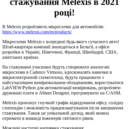
стажування Melexis в 2021
році!
В Melexis розробляють мікросхеми для автомобілів:
https://www.melexis.com/en/products/
Мікросхеми Melexis є всередині будь-якого сучасного авто!
Штаб-квартира компанії знаходиться в Бельгії, а офіси
розробки в Україні, Німеччині, Франції, Швейцарії, США,
азіатських країнах.
На стажуванні учасники будуть створювати аналогові
мікросхеми в Cadence Virtuoso, вдосконалять навички в
мікроелектронній схемотехнці, будуть працювати з
найсучаснішим вимірювальним обладнанням, користуватися
LabVIEW/Python для автоматизації вимірювань, розробляти
друковані плати в Altium Designer, програмувати на С/ASM.
Melexis пропонує гнучкий графік відвідування офісу, солідну
стипендію і можливість працевлаштування після завершення
стажування. Також це унікальний досвід, який можна
отримати в команді інженерів світового рівня.
Можливі наступні напрямки стажування: