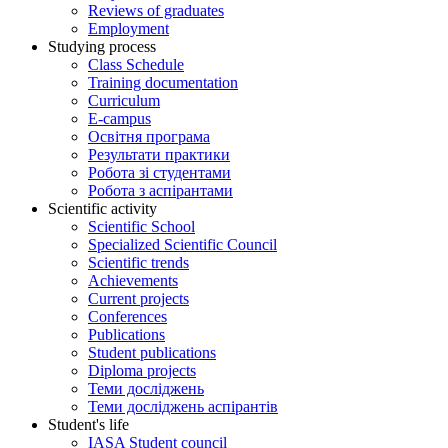
Reviews of graduates
Employment
Studying process
Class Schedule
Training documentation
Curriculum
E-campus
Освітня програма
Результати практики
Робота зі студентами
Робота з аспірантами
Scientific activity
Scientific School
Specialized Scientific Council
Scientific trends
Achievements
Current projects
Conferences
Publications
Student publications
Diploma projects
Теми досліджень
Теми досліджень аспірантів
Student's life
IASA Student council