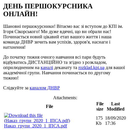
ДЕНЬ ПЕРШОКУРСНИКА
ОНЛАЙН!
Шановні першокурсники! Вітаємо вас зі вступом до КПІ ім.
Ігоря Сікорського! Ми дуже вдячні, що ви обрали нас!
Починається новий цікавий етап вашого життя і наша
команда ДНВР зичить вам успіхів, здоров'я, наснаги і
натхнення!
До початку тижня очного навчання всі пари будуть
відбуватись ДИСТАНЦІЙНО та згідно з розкладом,
оприлюдненим на
каналі
деканату та
rozklad.kpi.ua
для вашої
академічної групи. Навчання починається по другому
тижню!
Слідкуйте за
каналом ДНВР
Attachments:
File
Last
File
size
Modified
175
18/09/2020
Kb
17:36
Наказ_групи_2020_1_ІПСА.pdf