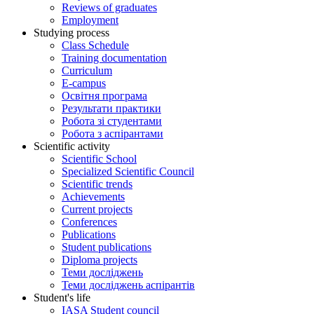
Reviews of graduates
Employment
Studying process
Class Schedule
Training documentation
Curriculum
E-campus
Освітня програма
Результати практики
Робота зі студентами
Робота з аспірантами
Scientific activity
Scientific School
Specialized Scientific Council
Scientific trends
Achievements
Current projects
Conferences
Publications
Student publications
Diploma projects
Теми досліджень
Теми досліджень аспірантів
Student's life
IASA Student council