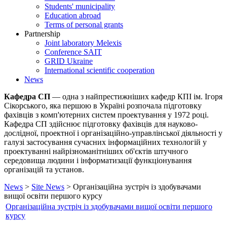
Students' municipality
Education abroad
Terms of personal grants
Partnership
Joint laboratory Melexis
Conference SAIT
GRID Ukraine
International scientific cooperation
News
Кафедра СП
— одна з найпрестижніших кафедр КПІ ім. Ігоря
Сікорського, яка першою в Україні розпочала підготовку
фахівців з комп'ютерних систем проектування у 1972 році.
Кафедра СП здійснює підготовку фахівців для науково-
дослідної, проектної і організаційно-управлінської діяльності у
галузі застосування сучасних інформаційних технологій у
проектуванні найрізноманітніших об'єктів штучного
середовища людини і інформатизації функціонування
організацій та установ.
News
>
Site News
> Організаційна зустріч із здобувачами
вищої освіти першого курсу
Організаційна зустріч із здобувачами вищої освіти першого
курсу