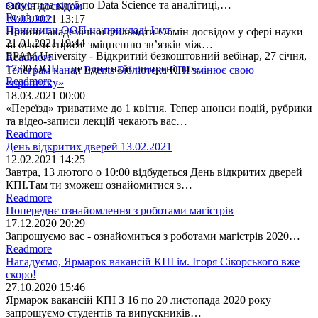
запустила клуб по Data Science та аналітиці,…
Обмін досвідом
Readmore
19.03.2021 13:17
​Принципи ООП на прикладі Java
Новини академічної спільноти Обмін досвідом у сфері науки
21.01.2021 19:44
та освіти сприяє зміцненню зв’язків між…
EPAM University - Відкритий безкоштовний вебінар, 27 cічня,
Readmore
17:00 ООП – це одна найпоширеніших…
Телеграм канал Events Бібліотека КПІ змінює свою
Readmore
«прописку»
18.03.2021 00:00
«Переїзд» триватиме до 1 квітня. Тепер анонси подій, рубрики
та відео-записи лекцій чекають вас…
Readmore
День відкритих дверей 13.02.2021
12.02.2021 14:25
Завтра, 13 лютого о 10:00 відбудеться День відкритих дверей
КПІ.Там ти зможеш ознайомитися з…
Readmore
Попереднє ознайомлення з роботами магістрів
17.12.2020 20:29
Запрошуємо вас - ознайомиться з роботами магістрів 2020…
Readmore
Нагадуємо, Ярмарок вакансій КПІ ім. Ігоря Сікорського вже
скоро!
27.10.2020 15:46
Ярмарок вакансій КПІ З 16 по 20 листопада 2020 року
запрошуємо студентів та випускників…