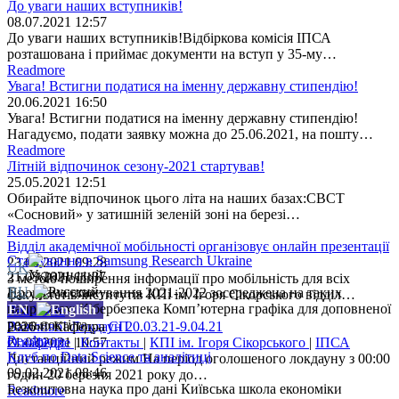
До уваги наших вступників!
08.07.2021 12:57
До уваги наших вступників!Відбіркова комісія ІПСА
розташована і приймає документи на вступ у 35-му…
Readmore
Увага! Встигни податися на іменну державну стипендію!
20.06.2021 16:50
Увага! Встигни податися на іменну державну стипендію!
Нагадуємо, подати заявку можна до 25.06.2021, на пошту…
Readmore
Літній відпочинок сезону-2021 стартував!
25.05.2021 12:51
Обирайте відпочинок цього літа на наших базах:СВСТ
«Сосновий» у затишній зеленій зоні на березі…
Readmore
Відділ академічної мобільності організовує онлайн презентації
​​Стажування в Samsung Research Ukraine
23.04.2021 09:28
UK
21.03.2021 11:37
З метою поширення інформації про мобільність для всіх
RU
Програма стажування 2021-2022 зосереджена на таких
факультетів/інститутів КПі ім. Ігоря Сікорського відділ…
напрямках: Кібербезпека Комп’ютерна графіка для доповненої
EN
Readmore
реальності та…
Важливо! Локдаун 20.03.21-9.04.21
2026 © Кафедра
СП
Readmore
21.03.2021 10:57
О кафедре
|
Контакты
|
КПІ ім. Ігоря Сікорського
|
ІПСА
Клуб по Data Science та аналітиці
Дистанційний режим На період оголошеного локдауну з 00:00
09.02.2021 08:46
годин 20 березня 2021 року до…
Безкоштовна наука про дані Київська школа економіки
Readmore