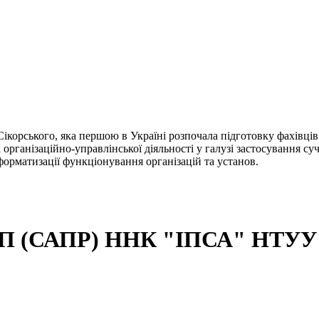
ікорського, яка першою в Україні розпочала підготовку фахівці
і організаційно-управлінської діяльності у галузі застосування 
орматизації функціонування організацій та установ.
СП (САПР) ННК "ІПСА" НТУУ "