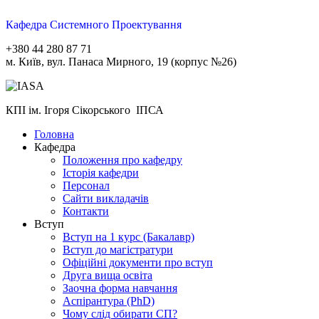
Кафедра Системного Проектування
+380 44 280 87 71
м. Київ, вул. Панаса Мирного, 19 (корпус №26)
КПІ ім. Ігоря Сікорського ІПСА
Головна
Кафедра
Положення про кафедру
Історія кафедри
Персонал
Сайти викладачів
Контакти
Вступ
Вступ на 1 курс (Бакалавр)
Вступ до магістратури
Офіційні документи про вступ
Друга вища освіта
Заочна форма навчання
Aспірантура (PhD)
Чому слід обирати СП?