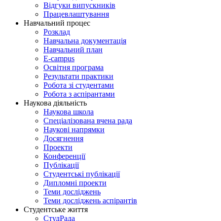
Відгуки випускників
Працевлаштування
Навчальний процес
Розклад
Навчальна документація
Навчальний план
E-campus
Освітня програма
Результати практики
Робота зі студентами
Робота з аспірантами
Наукова діяльність
Наукова школа
Спеціалізована вчена рада
Наукові напрямки
Досягнення
Проекти
Конференції
Публікації
Студентські публікації
Дипломні проекти
Теми досліджень
Теми досліджень аспірантів
Студентське життя
СтудРада