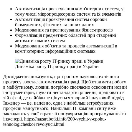
Автоматизація проектування комп'ютерних систем, у
тому числі мікропроцесорних систем та їх елементів
Автоматизація проектування систем обробки
біомедичних, фізичних та інших даних
Моделювання та прогнозування бізнес-процесів
Формалізація предметних областей при створенні
автоматизованих систем
Моделювання об’єктів та процесів автоматизації в
комп’ютерних інформаційних системах
Динаміка росту ІT-ринку праці в України
Дослідження показують, що з ростом науково-технічного
прогресу зростає автоматизація праці. Щоб отримати роботу
в майбутньому, людині потрібно своєчасно освоювати новий
інструментарій, шукати нестандартні рішення, працювати в
тій сфері, де найбільше цінується творчий і науковий підхід.
Інженер — це, напевно, одна з найбільш затребуваних
професій майбутнього. Найбільші ІТ-компанії світу вже
закладають у свої стратегії популяризацію програмування та
інженерії. https://nazarabotki.info/200-vyzhit-v-epohu-
tehnologicheskoi-revolyucii.html