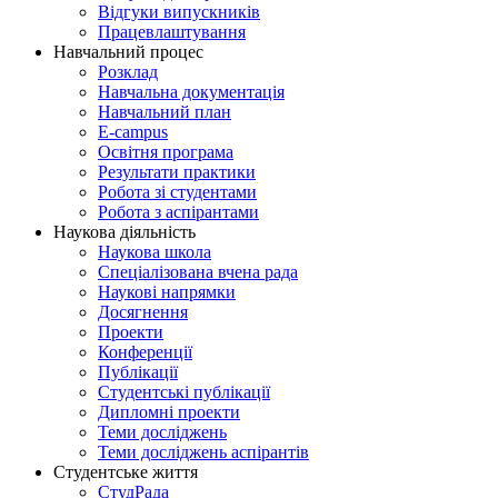
Відгуки випускників
Працевлаштування
Навчальний процес
Розклад
Навчальна документація
Навчальний план
E-campus
Освітня програма
Результати практики
Робота зі студентами
Робота з аспірантами
Наукова діяльність
Наукова школа
Спеціалізована вчена рада
Наукові напрямки
Досягнення
Проекти
Конференції
Публікації
Студентські публікації
Дипломні проекти
Теми досліджень
Теми досліджень аспірантів
Студентське життя
СтудРада