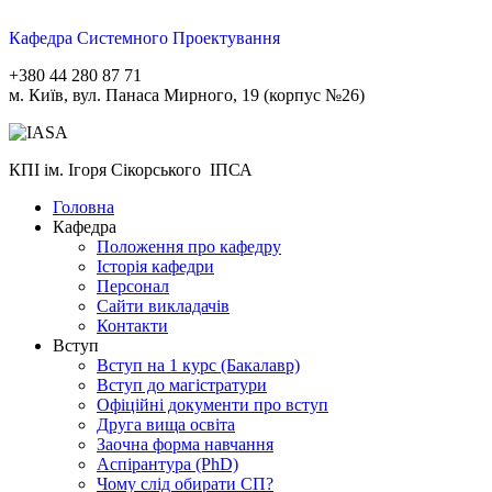
Кафедра Системного Проектування
+380 44 280 87 71
м. Київ, вул. Панаса Мирного, 19 (корпус №26)
КПІ ім. Ігоря Сікорського ІПСА
Головна
Кафедра
Положення про кафедру
Історія кафедри
Персонал
Сайти викладачів
Контакти
Вступ
Вступ на 1 курс (Бакалавр)
Вступ до магістратури
Офіційні документи про вступ
Друга вища освіта
Заочна форма навчання
Aспірантура (PhD)
Чому слід обирати СП?