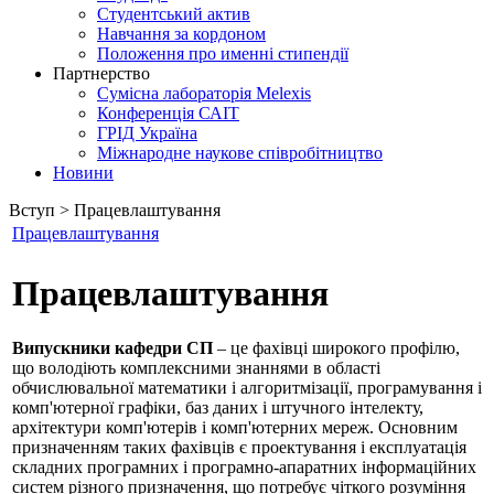
Студентський актив
Навчання за кордоном
Положення про именні стипендії
Партнерство
Сумісна лабораторія Melexis
Конференція САІТ
ГРІД Україна
Міжнародне наукове співробітництво
Новини
Вступ > Працевлаштування
Працевлаштування
Працевлаштування
Випускники кафедри СП
– це фахівці широкого профілю,
що володіють комплексними знаннями в області
обчислювальної математики і алгоритмізації, програмування і
комп'ютерної графіки, баз даних і штучного інтелекту,
архітектури комп'ютерів і комп'ютерних мереж. Основним
призначенням таких фахівців є проектування і експлуатація
складних програмних і програмно-апаратних інформаційних
систем різного призначення, що потребує чіткого розуміння