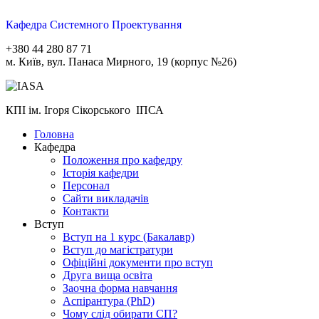
Кафедра Системного Проектування
+380 44 280 87 71
м. Київ, вул. Панаса Мирного, 19 (корпус №26)
КПІ ім. Ігоря Сікорського ІПСА
Головна
Кафедра
Положення про кафедру
Історія кафедри
Персонал
Сайти викладачів
Контакти
Вступ
Вступ на 1 курс (Бакалавр)
Вступ до магістратури
Офіційні документи про вступ
Друга вища освіта
Заочна форма навчання
Aспірантура (PhD)
Чому слід обирати СП?