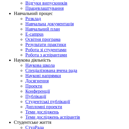
Відгуки випускників
Працевлаштування
Навчальний процес
Розклад
Навчальна документація
Навчальний план
E-campus
Освітня програма
Результати практики
Робота зі студентами
Робота з аспірантами
Наукова діяльність
Наукова школа
Спеціалізована вчена рада
Наукові напрямки
Досягнення
Проекти
Конференції
Публікації
Студентські публікації
Дипломні проекти
Теми досліджень
Теми досліджень аспірантів
Студентське життя
СтудРада