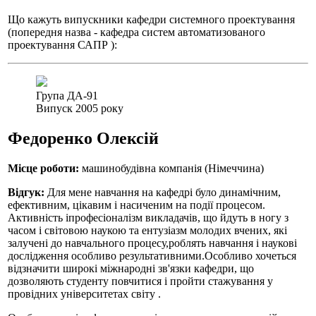
Що кажуть випускники кафедри системного проектування
(попередня назва - кафедра систем автоматизованого
проектування САПР ):
Група ДА-91
Випуск 2005 року
Федоренко Олексій
Місце роботи:
машинобудівна компанія (Німеччина)
Відгук:
Для мене навчання на кафедрі було динамічним,
ефективним, цікавим і насиченим на події процесом.
Активність іпрофесіоналізм викладачів, що йдуть в ногу з
часом і світовою наукою та ентузіазм молодих вчених, які
залучені до навчального процесу,роблять навчання і наукові
дослідження особливо результативними.Особливо хочеться
відзначити широкі міжнародні зв'язки кафедри, що
дозволяють студенту повчитися і пройти стажування у
провідних університетах світу .