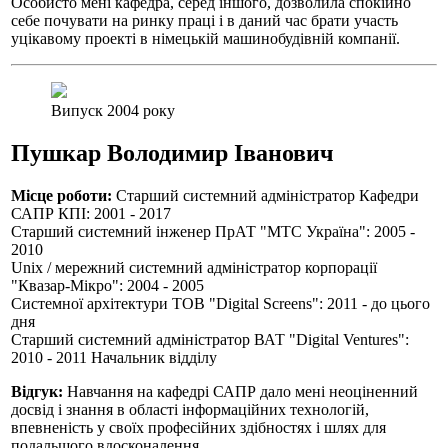
Особисто мені кафедра, серед іншого, дозволила спокійно
себе почувати на ринку праці і в даний час брати участь
уцікавому проекті в німецькій машинобудівній компанії.
Випуск 2004 року
Пушкар Володимир Іванович
Місце роботи:
Старший системний адміністратор Кафедри
САПР КПІ: 2001 - 2017
Старший системний інженер ПрАТ "МТС Україна": 2005 -
2010
Unix / мережний системний адміністратор корпорації
"Квазар-Мікро": 2004 - 2005
Системної архітектури ТОВ "Digital Screens": 2011 - до цього
дня
Старший системний адміністратор ВАТ "Digital Ventures":
2010 - 2011 Начальник відділу
Відгук:
Навчання на кафедрі САПР дало мені неоціненний
досвід і знання в області інформаційних технологій,
впевненість у своїх професійних здібностях і шлях для
подальшого вдосконалення.