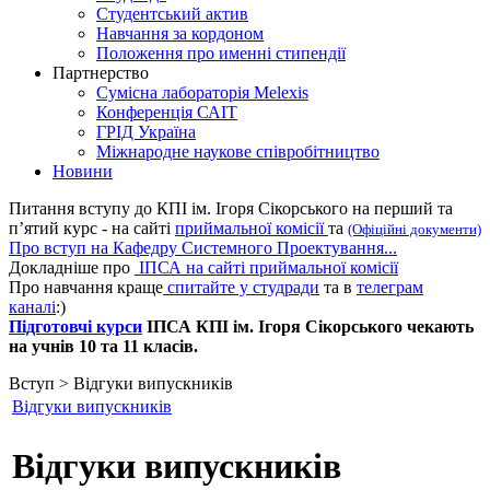
Студентський актив
Навчання за кордоном
Положення про именні стипендії
Партнерство
Сумісна лабораторія Melexis
Конференція САІТ
ГРІД Україна
Міжнародне наукове співробітництво
Новини
Питання вступу до КПІ ім. Ігоря Сікорського на перший та
п’ятий курс - на сайті
приймальної комісії
та
(Офіційні документи)
Про вступ на Кафедру Системного Проектування...
Докладніше про
ІПСА на сайті приймальної комісії
Про навчання краще
спитайте у студради
та в
телеграм
каналі
:)
Підготовчі курси
ІПСА КПІ ім. Ігоря Сікорського чекають
на учнів 10 та 11 класів.
Вступ > Відгуки випускників
Відгуки випускників
Відгуки випускників