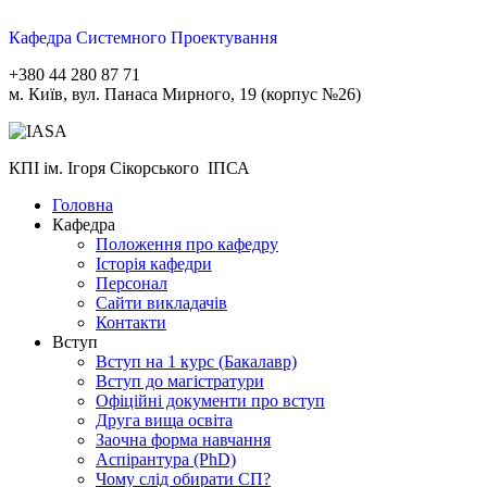
Кафедра Системного Проектування
+380 44 280 87 71
м. Київ, вул. Панаса Мирного, 19 (корпус №26)
КПІ ім. Ігоря Сікорського ІПСА
Головна
Кафедра
Положення про кафедру
Історія кафедри
Персонал
Сайти викладачів
Контакти
Вступ
Вступ на 1 курс (Бакалавр)
Вступ до магістратури
Офіційні документи про вступ
Друга вища освіта
Заочна форма навчання
Aспірантура (PhD)
Чому слід обирати СП?