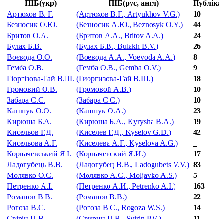
ПІБ(укр)
ПІБ(рус, англ)
Публік
Артюхов В. Г.
(
Артюхов В.Г.
, Artyukhov V.G.)
10
Безносик О.Ю.
(Безносик А.Ю., Beznosyk O.Y.)
44
Бритов О.А.
(Бритов А.А.
, Britov A.A.
)
24
Булах Б.В.
(Булах Б.В.
, Bulakh B.V.
)
26
Воєвода О.О.
(Воевода А.А.,
Voevoda A.A.
)
8
Гемба О.В.
(Гемба О.В.,
Gemba O.V.
)
9
Гіоргізова-Гай В.Ш.
(Гиоргизова-Гай В.Ш.)
18
Громовий О.В.
(
Громовой А.В.
)
10
Забара С.С.
(
Забара С.С.
)
10
Капшук О.О.
(Капшук О.А.)
23
Кирюша Б.А.
(Кирюша Б.А., Kyrysha B.A.)
19
Кисельов Г.Д.
(Киселев Г.Д.,
Kyselov G.D.
)
42
Кисельова А.Г.
(Киселева А.Г.,
Kyselova A.G.
)
_
Корначевський Я.I.
(Корначевский Я.И.)
17
Ладогубець В.В.
(Ладогубец В.В., Ladogubets V.V.)
83
Молявко О.С.
(Молявко А.С., Moljavko A.S.)
5
Петренко А.І.
(Петренко А.И., Petrenko A.I.)
163
Романов В.В.
(Романов В.В.)
22
Рогоза В.С.
(Рогоза В.С., Rogoza W.S.)
14
Свірін П.В.
(Свирин П.В., Svirin P.V.)
11