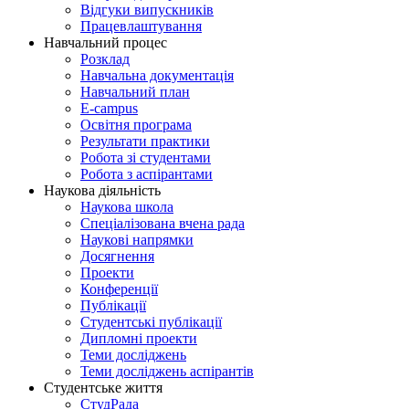
Відгуки випускників
Працевлаштування
Навчальний процес
Розклад
Навчальна документація
Навчальний план
E-campus
Освітня програма
Результати практики
Робота зі студентами
Робота з аспірантами
Наукова діяльність
Наукова школа
Спеціалізована вчена рада
Наукові напрямки
Досягнення
Проекти
Конференції
Публікації
Студентські публікації
Дипломні проекти
Теми досліджень
Теми досліджень аспірантів
Студентське життя
СтудРада