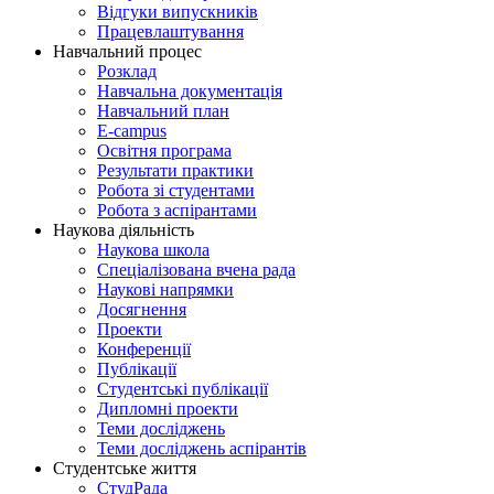
Відгуки випускників
Працевлаштування
Навчальний процес
Розклад
Навчальна документація
Навчальний план
E-campus
Освітня програма
Результати практики
Робота зі студентами
Робота з аспірантами
Наукова діяльність
Наукова школа
Спеціалізована вчена рада
Наукові напрямки
Досягнення
Проекти
Конференції
Публікації
Студентські публікації
Дипломні проекти
Теми досліджень
Теми досліджень аспірантів
Студентське життя
СтудРада